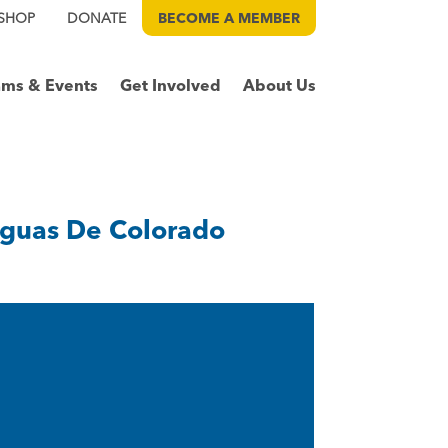
SHOP
DONATE
BECOME A
MEMBER
ams & Events
Get Involved
About Us
Aguas De Colorado