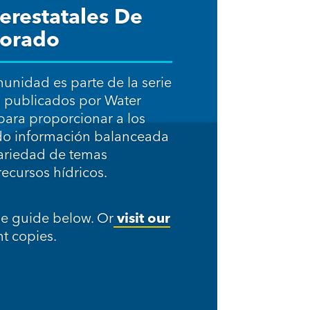
terestatales De
lorado
unidad es parte de la serie
s publicados por Water
para proporcionar a los
do información balanceada
variedad de temas
recursos hídricos.
he guide below. Or
visit our
t copies.